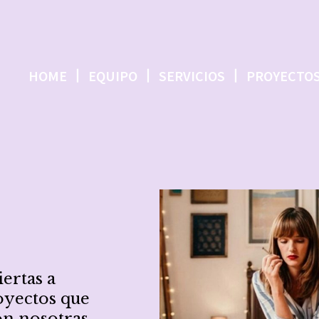
HOME
EQUIPO
SERVICIOS
PROYECTO
ertas a
oyectos que
on nosotras,