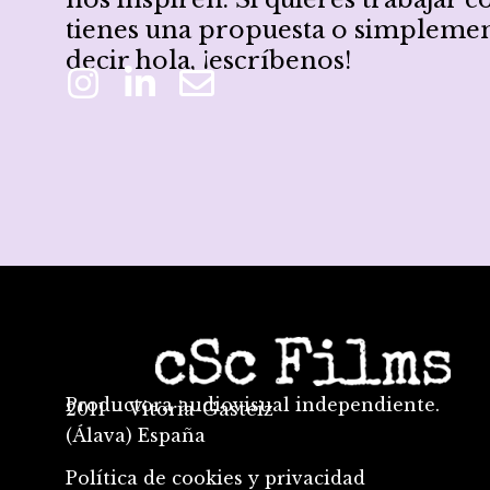
tienes una propuesta o simplemen
decir hola, ¡escríbenos!
Productora audiovisual independiente.
2011 –
Vitoria-Gasteiz
(Álava) España
Política de
cookies
y
privacidad